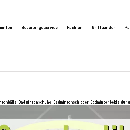
minton
Besaitungsservice
Fashion
Griffbänder
Pa
ntonbälle, Badmintonschuhe, Badmintonschläger, Badmintonbekleidung