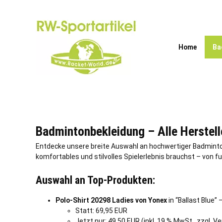
Zum
Inhalt
springen
Home
Ba
Badmintonbekleidung – Alle Herstell
Entdecke unsere breite Auswahl an hochwertiger Badmint
komfortables und stilvolles Spielerlebnis brauchst – von f
Auswahl an Top-Produkten:
Polo-Shirt 20298 Ladies von Yonex
in “Ballast Blue”
Statt: 69,95 EUR
Jetzt nur: 49,50 EUR (inkl. 19 % MwSt., zzgl. V