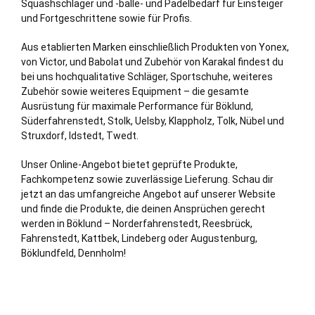
Squashschläger und -bälle- und Padelbedarf für Einsteiger
und Fortgeschrittene sowie für Profis.
Aus etablierten Marken einschließlich Produkten von Yonex,
von Victor, und Babolat und Zubehör von Karakal findest du
bei uns hochqualitative Schläger, Sportschuhe, weiteres
Zubehör sowie weiteres Equipment – die gesamte
Ausrüstung für maximale Performance für Böklund,
Süderfahrenstedt
,
Stolk
,
Uelsby
,
Klappholz
,
Tolk
,
Nübel
und
Struxdorf
,
Idstedt
,
Twedt
.
Unser Online-Angebot bietet geprüfte Produkte,
Fachkompetenz sowie zuverlässige Lieferung. Schau dir
jetzt an das umfangreiche Angebot auf unserer Website
und finde die Produkte, die deinen Ansprüchen gerecht
werden in Böklund – Norderfahrenstedt, Reesbrück,
Fahrenstedt, Kattbek, Lindeberg oder Augustenburg,
Böklundfeld, Dennholm!