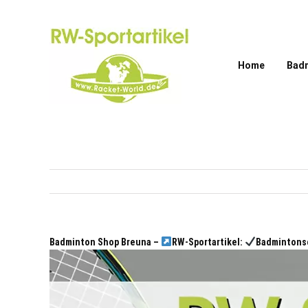
Zum
Inhalt
springen
Home
Bad
Badminton Shop Breuna –
RW-Sportartikel:
Badmintonsc