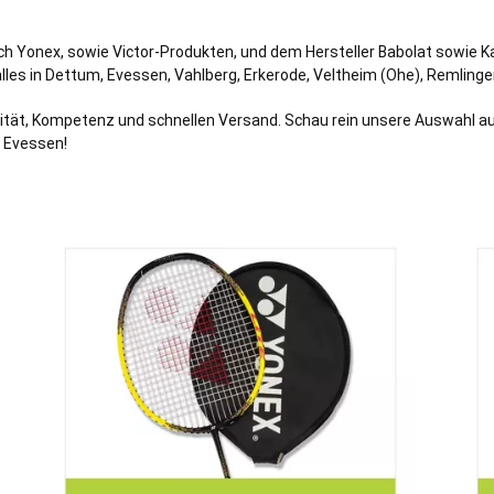
ich Yonex, sowie Victor-Produkten, und dem Hersteller Babolat sowie K
lles in Dettum,
Evessen
,
Vahlberg
,
Erkerode
,
Veltheim (Ohe)
,
Remling
tät, Kompetenz und schnellen Versand. Schau rein unsere Auswahl auf u
 Evessen!