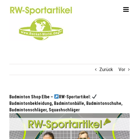
Zum
Inhalt
springen
Zurück
Vor
Badminton Shop Elbe –
RW-Sportartikel:
Badmintonbekleidung, Badmintonbälle, Badmintonschuhe,
Badmintonschläger, Squashschläger