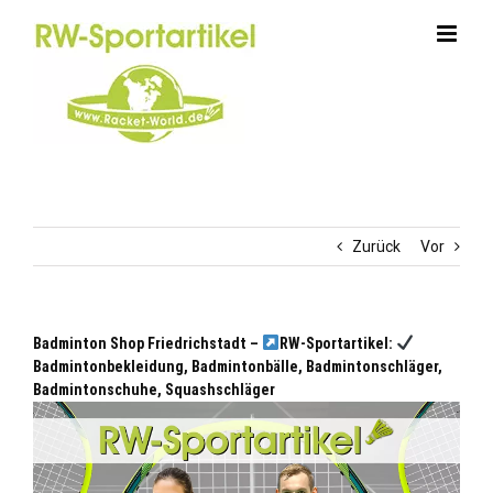
Zum
Inhalt
springen
Zurück
Vor
Badminton Shop Friedrichstadt –
RW-Sportartikel:
Badmintonbekleidung, Badmintonbälle, Badmintonschläger,
Badmintonschuhe, Squashschläger