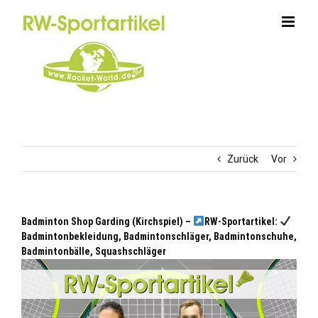
Zum
Inhalt
springen
Zurück
Vor
Badminton Shop Garding (Kirchspiel) –
RW-Sportartikel:
Badmintonbekleidung, Badmintonschläger, Badmintonschuhe,
Badmintonbälle, Squashschläger
Garding