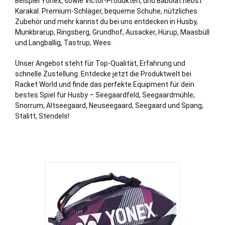
Beispiel Yonex, sowie Victor-Produkten, und Babolat nebst
Karakal. Premium-Schläger, bequeme Schuhe, nützliches
Zubehör und mehr kannst du bei uns entdecken in Husby,
Munkbrarup
,
Ringsberg
,
Grundhof
,
Ausacker
,
Hürup
,
Maasbüll
und
Langballig
,
Tastrup
,
Wees
.
Unser Angebot steht für Top-Qualität, Erfahrung und
schnelle Zustellung. Entdecke jetzt die Produktwelt bei
Racket World und finde das perfekte Equipment für dein
bestes Spiel für Husby – Seegaardfeld, Seegaardmühle,
Snorrum, Altseegaard, Neuseegaard, Seegaard und Spang,
Stalitt, Stendels!