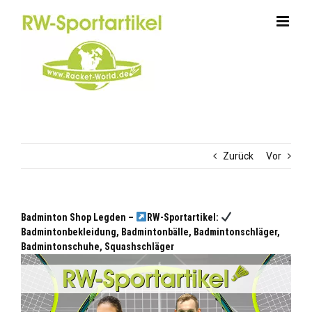
Zum
Inhalt
springen
Zurück
Vor
Badminton Shop Legden –
RW-Sportartikel:
Badmintonbekleidung, Badmintonbälle, Badmintonschläger,
Badmintonschuhe, Squashschläger