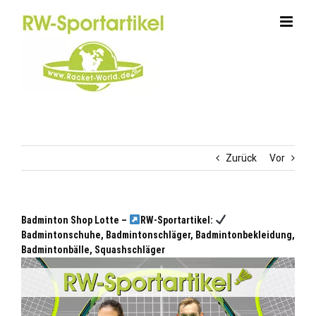
Zum
Inhalt
springen
Zurück
Vor
Badminton Shop Lotte –
RW-Sportartikel:
Badmintonschuhe, Badmintonschläger, Badmintonbekleidung,
Badmintonbälle, Squashschläger