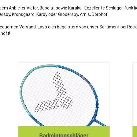
dem Anbieter Victor, Babolat sowie Karakal. Exzellente Schläger, funk
ersby
,
Kronsgaard
,
Karby
oder
Grödersby
,
Arnis
,
Dörphof
.
equemen Versand. Lass dich begeistern von unser Sortiment bei Racket
höft!