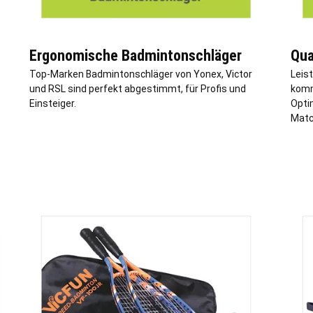
Ergonomische Badmintonschläger
Qua
Top-Marken Badmintonschläger von Yonex, Victor
Leis
und RSL sind perfekt abgestimmt, für Profis und
komm
Einsteiger.
Optim
Matc