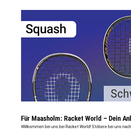
Für Maasholm: Racket World – Dein Anb
Willkommen bei uns bei Racket World! Stöbere bei uns na