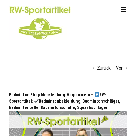
Zum
Inhalt
springen
Zurück
Vor
Badminton Shop Mecklenburg-Vorpommern –
RW-
Sportartikel:
Badmintonbekleidung, Badmintonschläger,
Badmintonbälle, Badmintonschuhe, Squashschläger