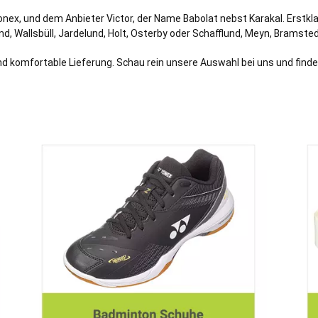
onex, und dem Anbieter Victor, der Name Babolat nebst Karakal. Erstkl
nd
,
Wallsbüll
,
Jardelund
,
Holt
,
Osterby
oder
Schafflund
,
Meyn
,
Bramsted
d komfortable Lieferung. Schau rein unsere Auswahl bei uns und finde