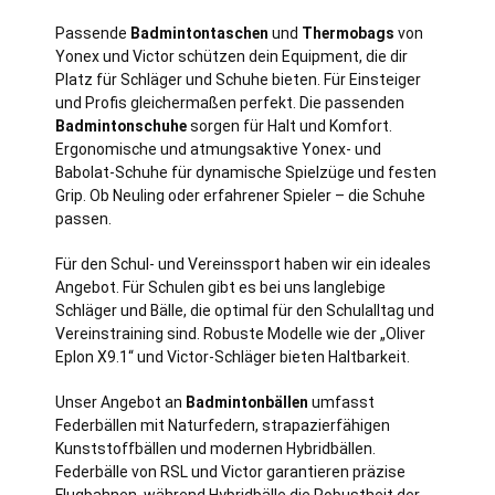
Passende
Badmintontaschen
und
Thermobags
von
Yonex und Victor schützen dein Equipment, die dir
Platz für Schläger und Schuhe bieten. Für Einsteiger
und Profis gleichermaßen perfekt. Die passenden
Badmintonschuhe
sorgen für Halt und Komfort.
Ergonomische und atmungsaktive Yonex- und
Babolat-Schuhe für dynamische Spielzüge und festen
Grip. Ob Neuling oder erfahrener Spieler – die Schuhe
passen.
Für den Schul- und Vereinssport haben wir ein ideales
Angebot. Für Schulen gibt es bei uns langlebige
Schläger und Bälle, die optimal für den Schulalltag und
Vereinstraining sind. Robuste Modelle wie der „Oliver
Eplon X9.1“ und Victor-Schläger bieten Haltbarkeit.
Unser Angebot an
Badmintonbällen
umfasst
Federbällen mit Naturfedern, strapazierfähigen
Kunststoffbällen und modernen Hybridbällen.
Federbälle von RSL und Victor garantieren präzise
Flugbahnen, während Hybridbälle die Robustheit der