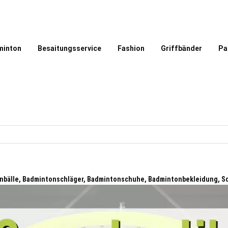
minton
Besaitungsservice
Fashion
Griffbänder
Pa
nbälle, Badmintonschläger, Badmintonschuhe, Badmintonbekleidung, S