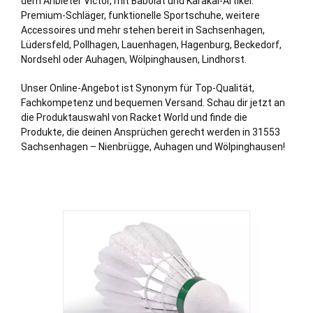
dem Anbieter Victor, mit Babolat und Karakal-Artikel.
Premium-Schläger, funktionelle Sportschuhe, weitere
Accessoires und mehr stehen bereit in Sachsenhagen,
Lüdersfeld
,
Pollhagen
,
Lauenhagen
,
Hagenburg
,
Beckedorf
,
Nordsehl
oder
Auhagen
,
Wölpinghausen
,
Lindhorst
.
Unser Online-Angebot ist Synonym für Top-Qualität,
Fachkompetenz und bequemen Versand. Schau dir jetzt an
die Produktauswahl von Racket World und finde die
Produkte, die deinen Ansprüchen gerecht werden in 31553
Sachsenhagen – Nienbrügge, Auhagen und Wölpinghausen!