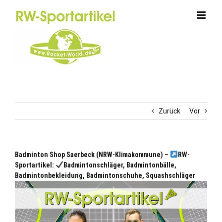
Zum
Inhalt
springen
Zurück
Vor
Badminton Shop Saerbeck (NRW-Klimakommune) –
RW-
Sportartikel:
Badmintonschläger, Badmintonbälle,
Badmintonbekleidung, Badmintonschuhe, Squashschläger