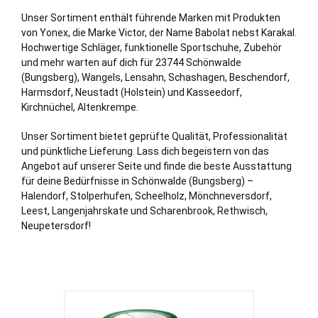
Unser Sortiment enthält führende Marken mit Produkten
von Yonex, die Marke Victor, der Name Babolat nebst Karakal.
Hochwertige Schläger, funktionelle Sportschuhe, Zubehör
und mehr warten auf dich für 23744 Schönwalde
(Bungsberg),
Wangels
,
Lensahn
,
Schashagen
,
Beschendorf
,
Harmsdorf
,
Neustadt (Holstein)
und
Kasseedorf
,
Kirchnüchel
,
Altenkrempe
.
Unser Sortiment bietet geprüfte Qualität, Professionalität
und pünktliche Lieferung. Lass dich begeistern von das
Angebot auf unserer Seite und finde die beste Ausstattung
für deine Bedürfnisse in Schönwalde (Bungsberg) –
Halendorf, Stolperhufen, Scheelholz, Mönchneversdorf,
Leest, Langenjahrskate und Scharenbrook,
Rethwisch
,
Neupetersdorf!