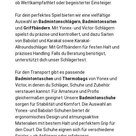
ob Wettkampfathlet oder begeisterter Einsteiger.
Für dein perfektes Spiel bieten wir eine vielfältige
Auswahl an
Badmintonschlägern
,
Badmintonsaiten
und
Griffbändern
. Mit Yonex- und Victor-Schlägern
spielst du präzise und kontrolliert, und dazu Saiten
von Babolat und Karakal sowie Karakal-
Allroundschläger. Mit Griffbändern für festen Halt und
präzises Handling. Falls du Beratung benötigst,
unterstützt dich unser Schlägertest.
Für den Transport gibt es passende
Badmintontaschen
und
Thermobags
von Yonex und
Victor, in denen du Schläger, Schuhe und Zubehör
verstauen kannst. Für Amateure und Profis
gleichermaßen geeignet. Unsere
Badmintonschuhe
sorgen für Stabilität und Komfort. Die Auswahl an
Yonex- und Babolat-Schuhen bietet dir
ergonomisches Design und atmungsaktive
Materialien mit bestem Halt und perfektem Grip für
den Court. Die Schuhe eignen sich für verschiedene
Spieler – ob Anfänger oder erfahrener