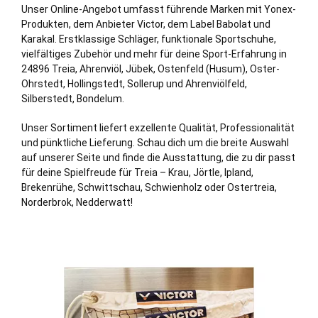
Unser Online-Angebot umfasst führende Marken mit Yonex-
Produkten, dem Anbieter Victor, dem Label Babolat und
Karakal. Erstklassige Schläger, funktionale Sportschuhe,
vielfältiges Zubehör und mehr für deine Sport-Erfahrung in
24896 Treia,
Ahrenviöl
,
Jübek
,
Ostenfeld (Husum)
,
Oster-
Ohrstedt
,
Hollingstedt
,
Sollerup
und
Ahrenviölfeld
,
Silberstedt
,
Bondelum
.
Unser Sortiment liefert exzellente Qualität, Professionalität
und pünktliche Lieferung. Schau dich um die breite Auswahl
auf unserer Seite und finde die Ausstattung, die zu dir passt
für deine Spielfreude für Treia – Krau, Jörtle, Ipland,
Brekenrühe, Schwittschau, Schwienholz oder Ostertreia,
Norderbrok, Nedderwatt!