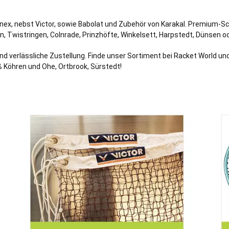
onex, nebst Victor, sowie Babolat und Zubehör von Karakal. Premium-S
ln,
Twistringen
,
Colnrade
,
Prinzhöfte
,
Winkelsett
,
Harpstedt
,
Dünsen
o
verlässliche Zustellung. Finde unser Sortiment bei Racket World und h
ß Köhren und Ohe, Ortbrook, Sürstedt!