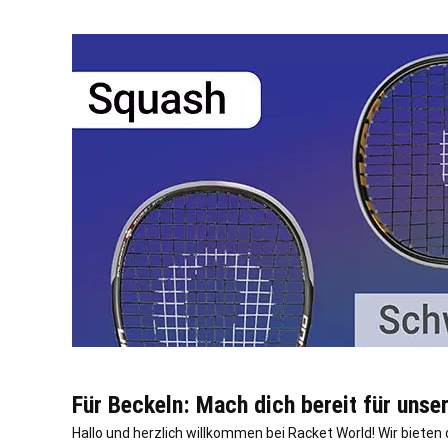
Für Beckeln: Mach dich bereit für uns
Hallo und herzlich willkommen bei Racket World! Wir biete