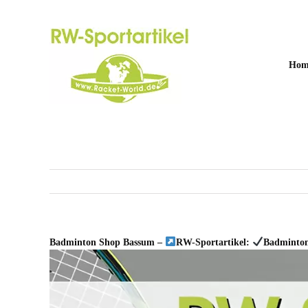
Zum
Inhalt
springen
Hom
Badminton Shop Bassum –
RW-Sportartikel:
Badminton