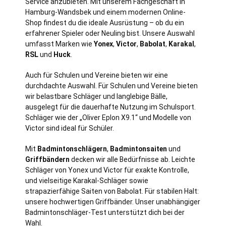
Service anzubieten. Mit unserem Fachgeschäft in
Hamburg
-Wandsbek und einem modernen Online-
Shop findest du die ideale Ausrüstung – ob du ein
erfahrener Spieler oder Neuling bist. Unsere Auswahl
umfasst Marken wie
Yonex
,
Victor
,
Babolat
,
Karakal
,
RSL
und
Huck
.
Auch für Schulen und Vereine bieten wir eine
durchdachte Auswahl. Für Schulen und Vereine bieten
wir belastbare Schläger und langlebige Bälle,
ausgelegt für die dauerhafte Nutzung im Schulsport.
Schläger wie der „Oliver Eplon X9.1“ und Modelle von
Victor sind ideal für Schüler.
Mit
Badmintonschlägern
,
Badmintonsaiten
und
Griffbändern
decken wir alle Bedürfnisse ab. Leichte
Schläger von Yonex und Victor für exakte Kontrolle,
und vielseitige Karakal-Schläger sowie
strapazierfähige Saiten von Babolat. Für stabilen Halt:
unsere hochwertigen Griffbänder. Unser unabhängiger
Badmintonschläger-Test unterstützt dich bei der
Wahl.