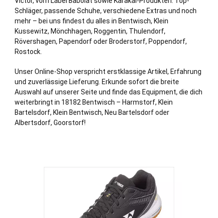
Victor, vom Label Babolat sowie Karakal-Produkten. Top-
Schläger, passende Schuhe, verschiedene Extras und noch
mehr – bei uns findest du alles in Bentwisch,
Klein
Kussewitz
,
Mönchhagen
,
Roggentin
,
Thulendorf
,
Rövershagen
,
Papendorf
oder
Broderstorf
,
Poppendorf
,
Rostock
.
Unser Online-Shop verspricht erstklassige Artikel, Erfahrung
und zuverlässige Lieferung. Erkunde sofort die breite
Auswahl auf unserer Seite und finde das Equipment, die dich
weiterbringt in 18182 Bentwisch –
Harmstorf
, Klein
Bartelsdorf, Klein Bentwisch, Neu Bartelsdorf oder
Albertsdorf, Goorstorf!