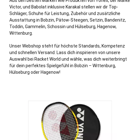
Aus den besten Marken wie Produkten von Yonex, der Marke
Victor, und Babolat inklusive Karakal stellen wir dir Top-
Schläger, Schuhe für Leistung, Zubehör und zusätzliche
Ausstattung in Bobzin,
Pätow-Steegen
,
Setzin
,
Bandenitz
,
Toddin
,
Gammelin
,
Schossin
und
Hülseburg
,
Hagenow
,
Wittenburg
.
Unser Webshop steht für höchste Standards, Kompetenz
und schnellen Versand. Lass dich inspirieren von unsere
Auswahl bei Racket World und wähle, was dich weiterbringt
für dein perfektes Spielgefühl in Bobzin – Wittenburg,
Hülseburg oder Hagenow!