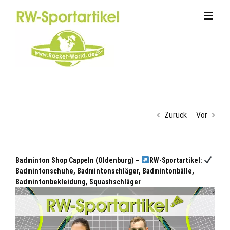
Zum
Inhalt
springen
Zurück
Vor
Badminton Shop Cappeln (Oldenburg) –
RW-Sportartikel:
Badmintonschuhe, Badmintonschläger, Badmintonbälle,
Badmintonbekleidung, Squashschläger
Oldenburg