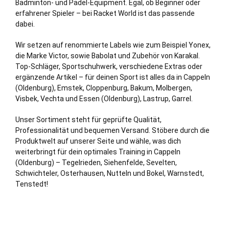
Badminton- und Padel-Equipment. Egal, ob Beginner oder
erfahrener Spieler – bei Racket World ist das passende
dabei.
Wir setzen auf renommierte Labels wie zum Beispiel Yonex,
die Marke Victor, sowie Babolat und Zubehör von Karakal.
Top-Schläger, Sportschuhwerk, verschiedene Extras oder
ergänzende Artikel – für deinen Sport ist alles da in Cappeln
(Oldenburg),
Emstek
,
Cloppenburg
,
Bakum
,
Molbergen
,
Visbek
,
Vechta
und Essen (Oldenburg), Lastrup,
Garrel
.
Unser Sortiment steht für geprüfte Qualität,
Professionalität und bequemen Versand. Stöbere durch die
Produktwelt auf unserer Seite und wähle, was dich
weiterbringt für dein optimales Training in Cappeln
(Oldenburg) – Tegelrieden, Siehenfelde, Sevelten,
Schwichteler, Osterhausen,
Nutteln
und
Bokel
, Warnstedt,
Tenstedt!