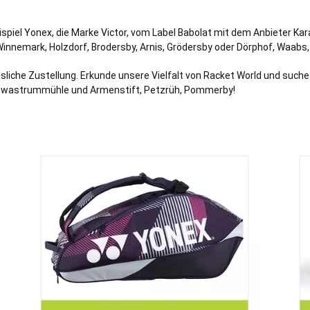
spiel Yonex, die Marke Victor, vom Label Babolat mit dem Anbieter Kar
Winnemark
,
Holzdorf
,
Brodersby
,
Arnis
,
Grödersby
oder
Dörphof
,
Waabs
ssliche Zustellung. Erkunde unsere Vielfalt von Racket World und suche
hwastrummühle und Armenstift, Petzrüh,
Pommerby
!