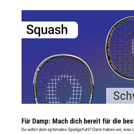
Für Damp: Mach dich bereit für die be
Du willst dein optimales Spielgefühl? Dann haben wir, wa