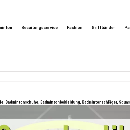
minton
Besaitungsservice
Fashion
Griffbänder
Pa
le, Badmintonschuhe, Badmintonbekleidung, Badmintonschläger, Squa