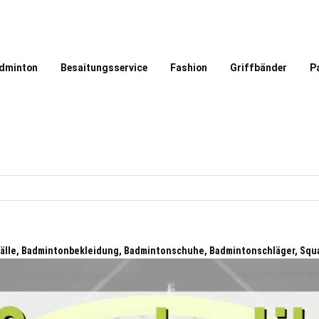
dminton
Besaitungsservice
Fashion
Griffbänder
P
älle, Badmintonbekleidung, Badmintonschuhe, Badmintonschläger, Squ