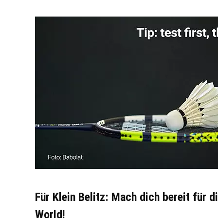
Für Klein Belitz: Mach dich bereit für
World!