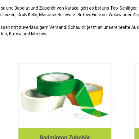
or, und Babolat und Zubehör von Karakal gibt es bei uns Top-Schläger
9 Leizen,
Groß Kelle
,
Massow
,
Bollewick
,
Bütow
,
Fincken
,
Walow
oder
Ze
ssen mit zuverlässigem Versand. Schau dir jetzt an unsere breite A
arten, Bütow und Minzow!