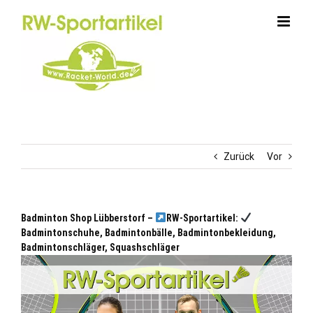
Zum
Inhalt
springen
Zurück
Vor
Badminton Shop Lübberstorf –
RW-Sportartikel:
Badmintonschuhe, Badmintonbälle, Badmintonbekleidung,
Badmintonschläger, Squashschläger