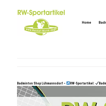
Zum
Inhalt
springen
Home
Bad
Badminton Shop Lühmannsdorf –
RW-Sportartikel:
Badm