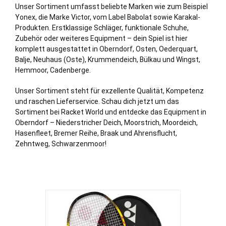
Unser Sortiment umfasst beliebte Marken wie zum Beispiel
Yonex, die Marke Victor, vom Label Babolat sowie Karakal-
Produkten. Erstklassige Schläger, funktionale Schuhe,
Zubehör oder weiteres Equipment – dein Spiel ist hier
komplett ausgestattet in Oberndorf,
Osten
,
Oederquart
,
Balje
,
Neuhaus (Oste)
,
Krummendeich
,
Bülkau
und
Wingst
,
Hemmoor
,
Cadenberge
.
Unser Sortiment steht für exzellente Qualität, Kompetenz
und raschen Lieferservice. Schau dich jetzt um das
Sortiment bei Racket World und entdecke das Equipment in
Oberndorf – Niederstricher Deich, Moorstrich, Moordeich,
Hasenfleet, Bremer Reihe,
Braak
und Ahrensflucht,
Zehntweg, Schwarzenmoor!