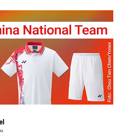
el
u.