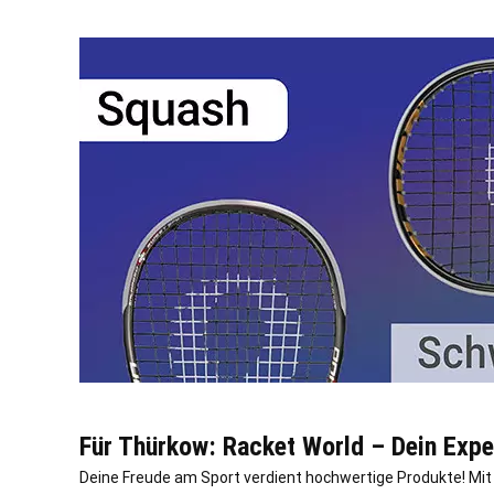
Für Thürkow: Racket World – Dein Expe
Deine Freude am Sport verdient hochwertige Produkte! Mit