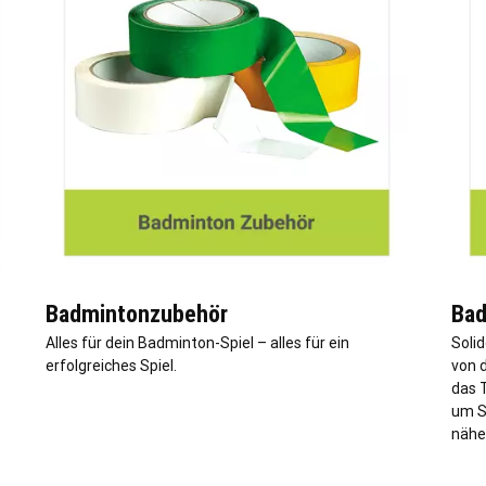
Badmintonzubehör
Bad
Alles für dein Badminton-Spiel – alles für ein
Soli
erfolgreiches Spiel.
von d
das T
um S
nähe