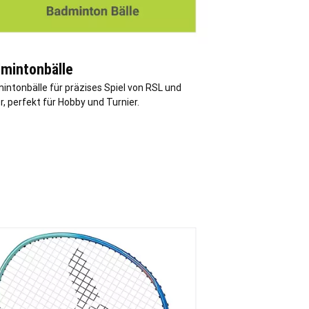
mintonbälle
intonbälle für präzises Spiel von RSL und
r, perfekt für Hobby und Turnier.