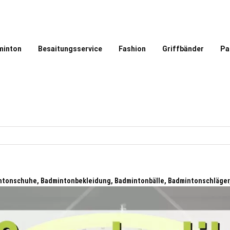
minton
Besaitungsservice
Fashion
Griffbänder
Pa
tonschuhe, Badmintonbekleidung, Badmintonbälle, Badmintonschläger